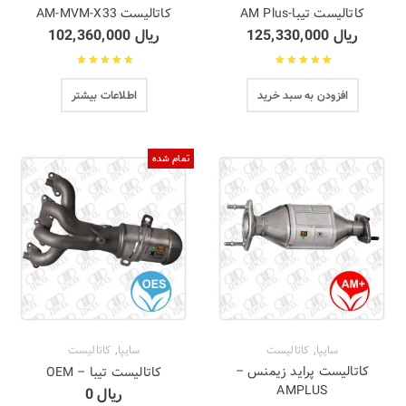
کاتالیست تیبا-AM Plus
کاتالیست AM-MVM-X33
ریال
125,330,000
ریال
102,360,000
نمره
4.57
از
نمره
4.50
از
افزودن به سبد خرید
اطلاعات بیشتر
5
5
تمام شده
,
,
سایپا
کاتالیست
سایپا
کاتالیست
کاتالیست پراید زیمنس –
کاتالیست تیبا – OEM
AMPLUS
ریال
0