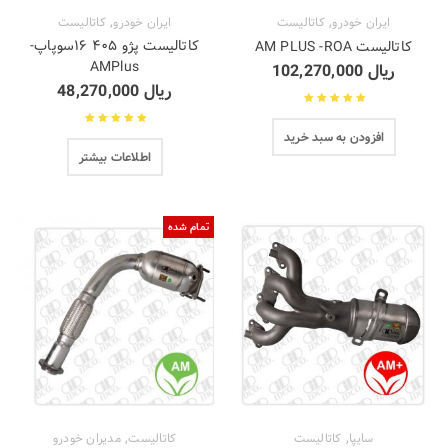
,
,
ایران خودرو
کاتالیست
ایران خودرو
کاتالیست
کاتالیست پژو ۴۰۵ ۱۶سوپاپ-
کاتالیست AM PLUS -ROA
AMPlus
ریال
102,270,000
ریال
48,270,000
نمره
4.71
از 5
افزودن به سبد خرید
نمره
4.67
از
اطلاعات بیشتر
5
تمام شده
,
,
سایپا
کاتالیست
کاتالیست
مدیران خودرو