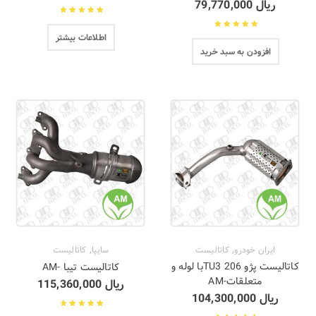
ریال
79,770,000
نمره
4.43
از
اطلاعات بیشتر
نمره
4.47
از
5
افزودن به سبد خرید
5
,
,
ایران خودرو
کاتالیست
سایپا
کاتالیست
کاتالیست پژو TU3 206با لوله و
کاتالیست تیبا -AM
متعلقات-AM
ریال
115,360,000
ریال
104,300,000
نمره
4.40
از