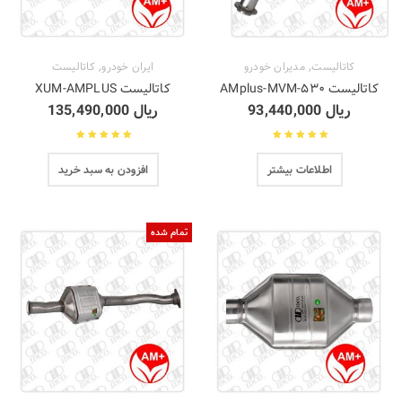
,
,
کاتالیست
مدیران خودرو
ایران خودرو
کاتالیست
کاتالیست ۵۳۰-AMplus-MVM
کاتالیست XUM-AMPLUS
ریال
93,440,000
ریال
135,490,000
نمره
5.00
از 5
نمره
4.78
از 5
اطلاعات بیشتر
افزودن به سبد خرید
تمام شده