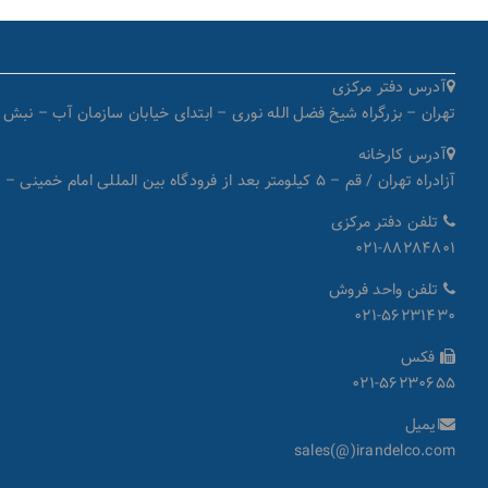
آدرس دفتر مرکزی
تهران – بزرگراه شیخ فضل الله نوری – ابتدای خیابان سازمان آب – نبش کوچۀ میرداماد – پل
آدرس کارخانه
آزادراه تهران / قم – ۵ کیلومتر بعد از فرودگاه بین المللی امام خمینی – شهرک صنعتی شمس آباد بلوار سروستان – بلوار مهستان – انتهای خیابان گل‌سرخ هشتم – کد پستی: ۱۸۳۴۱۸۷۳۳۱
تلفن دفتر مرکزی
۰۲۱-۸۸۲۸۴۸۰۱
تلفن واحد فروش
۰۲۱-۵۶۲۳۱۴۳۰
فکس
۰۲۱-۵۶۲۳۰۶۵۵
ایمیل
sales(@)irandelco.com