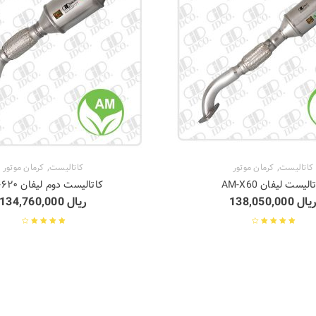
,
,
کاتالیست
کرمان موتور
کاتالیست
کرمان موتور
الیست لیفان AM-X60
کاتالیست دوم لیفان ۶۲۰-AM
یال
138,050,000
ریال
134,760,000
نمره
4.00
از
نمره
3.67
5
از 5