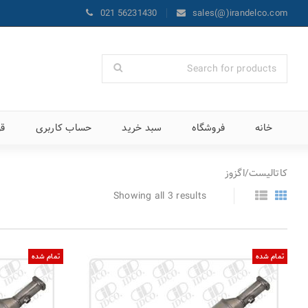
021 56231430
sales(@)irandelco.com
خانه
فروشگاه
سبد خرید
حساب کاربری
قو
کاتالیست/اگزوز
Showing all 3 results
تمام شده
تمام شده