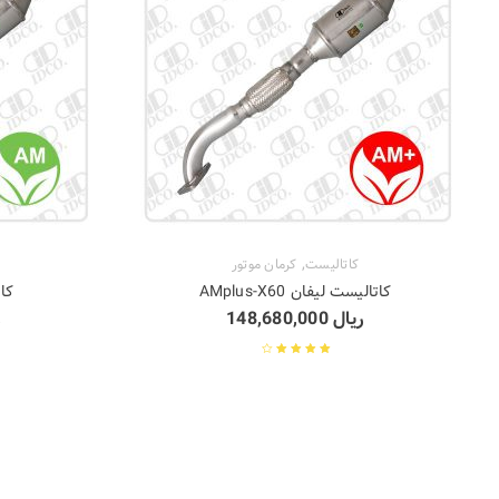
,
کاتالیست
کرمان موتور
کاتالیست لیفان AMplus-X60
کات
ریال
148,680,000
ر
نمره
4.00
از
5