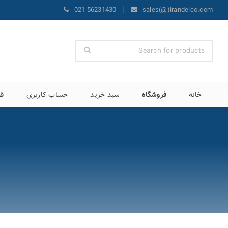
021 56231430
sales(@)irandelco.com
خانه
فروشگاه
سبد خرید
حساب کاربری
قو