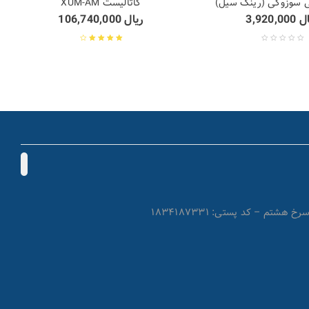
ی سوزوکی (رینگ سیل)
کاتالیست XUM-AM
ال
3,920,000
ریال
106,740,000
نمره
3.67
از 5