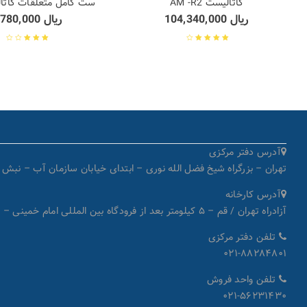
کاتالیست AM -R2
ست کامل متعلقات کاتالیس
ریال
104,340,000
ریال
2,780,000
نمره
3.75
نمره
از 5
3.00
از 5
آدرس دفتر مرکزی
تهران – بزرگراه شیخ فضل الله نوری – ابتدای خیابان سازمان آب – نبش کوچۀ میرداماد – پل
آدرس کارخانه
آزادراه تهران / قم – ۵ کیلومتر بعد از فرودگاه بین المللی امام خمینی – شهرک صنعتی شمس آباد بلوار سروستان – بلوار مهستان – انتهای خیابان گل‌سرخ هشتم – کد پستی: ۱۸۳۴۱۸۷۳۳۱
تلفن دفتر مرکزی
۰۲۱-۸۸۲۸۴۸۰۱
تلفن واحد فروش
۰۲۱-۵۶۲۳۱۴۳۰