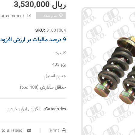
ریال
3,530,000
your comment
تمام شده
SKU:
31001004
9 درصد مالیات بر ارزش افزوده به مبلغ فوق اضافه میگردد.
کاربرد:
پژو 405
جنس:استیل
حداقل سفارش (100 عدد)
Categories:
اگزوز
,
ایران خودرو
Email to a Friend
Print