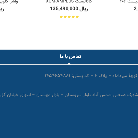
ت ۲۰۶
کاتالیست XUM-AMPLUS
واشر گلوی
ریال
135,490,000
ری
نمره
4.78
از 5
تماس با ما
اک ۶ – کد پستی: ۱۴۵۴۶۵۴۸۸۱