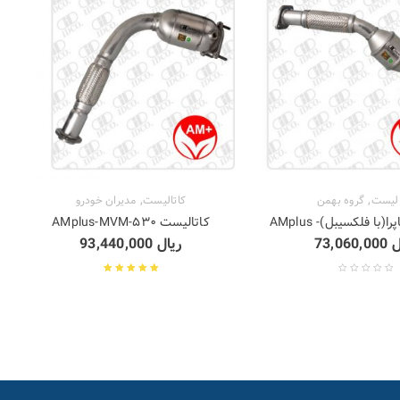
,
,
الیست
گروه بهمن
کاتالیست
مدیران خودرو
با فلکسیبل)- AMplus
کاتالیست ۵۳۰-AMplus-MVM
ل
73,060,000
ریال
93,440,000
نمره
5.00
از 5