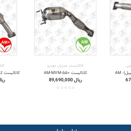
,
من
کاتالیست
مدیران خودرو
کات
ل)- AM
کاتالیست ۵۵۰-AM-MVM
کاتالیست کاپرا(
ریال
89,690,000
ریا