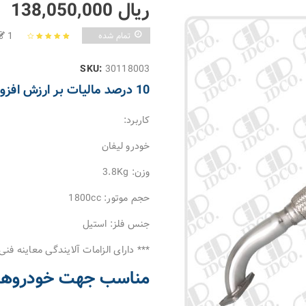
ریال
138,050,000
Review
1
تمام شده
1
امتیاز
4.00
از 5
30118003
SKU:
امتیاز
مشتری
10 درصد مالیات بر ارزش افزوده به مبلغ فوق اضافه میگردد.
کاربرد:
خودرو لیفان
وزن: 3.8Kg
حجم موتور: 1800cc
جنس فلز: استیل
*** دارای الزامات آلایندگی معاینه فنی
مناسب جهت خودروهای ت