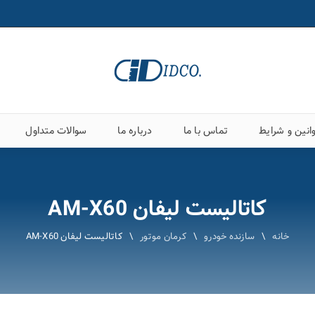
انین و شرایط
تماس با ما
درباره ما
سوالات متداول
کاتالیست لیفان AM-X60
خانه
\
سازنده خودرو
\
کرمان موتور
\
کاتالیست لیفان AM-X60