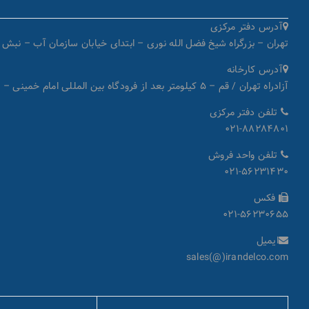
آدرس دفتر مرکزی
تهران – بزرگراه شیخ فضل الله نوری – ابتدای خیابان سازمان آب – نبش کوچۀ میرداماد – پل
آدرس کارخانه
آزادراه تهران / قم – ۵ کیلومتر بعد از فرودگاه بین المللی امام خمینی – شهرک صنعتی شمس آباد بلوار سروستان – بلوار مهستان – انتهای خیابان گل‌سرخ هشتم – کد پستی: ۱۸۳۴۱۸۷۳۳۱
تلفن دفتر مرکزی
۰۲۱-۸۸۲۸۴۸۰۱
تلفن واحد فروش
۰۲۱-۵۶۲۳۱۴۳۰
فکس
۰۲۱-۵۶۲۳۰۶۵۵
ایمیل
sales(@)irandelco.com