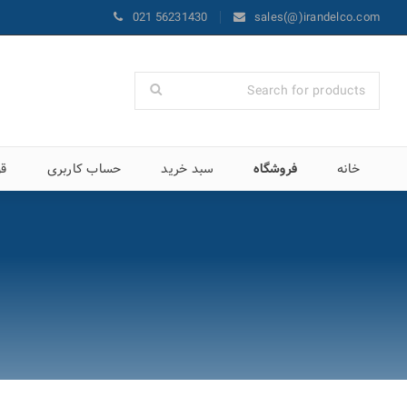
021 56231430
sales(@)irandelco.com
خانه
فروشگاه
سبد خرید
حساب کاربری
قو