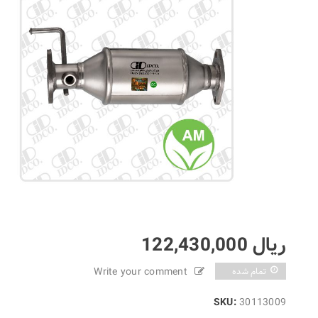
ریال
122,430,000
Write your comment
تمام شده
SKU:
30113009