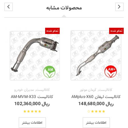
محصولات مشابه
تمام شده
تمام شده
,
,
کاتالیست
کرمان موتور
کاتالیست
مدیران خودرو
کاتالیست لیفان AMplus-X60
کاتالیست AM-MVM-X33
ریال
148,680,000
ریال
102,360,000
نمره
4.00
از
نمره
4.50
از
اطلاعات بیشتر
اطلاعات بیشتر
5
5