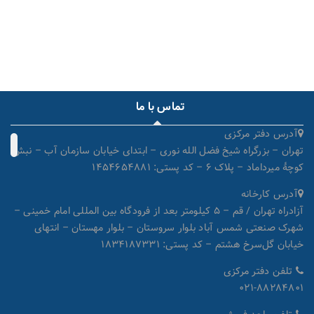
تماس با ما
آدرس دفتر مرکزی
تهران – بزرگراه شیخ فضل الله نوری – ابتدای خیابان سازمان آب – نبش
کوچۀ میرداماد – پلاک ۶ – کد پستی: ۱۴۵۴۶۵۴۸۸۱
آدرس کارخانه
آزادراه تهران / قم – ۵ کیلومتر بعد از فرودگاه بین المللی امام خمینی –
شهرک صنعتی شمس آباد بلوار سروستان – بلوار مهستان – انتهای
خیابان گل‌سرخ هشتم – کد پستی: ۱۸۳۴۱۸۷۳۳۱
تلفن دفتر مرکزی
۰۲۱-۸۸۲۸۴۸۰۱